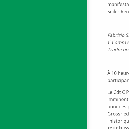
manifestat
Seiler Ren
Fabrizio S
C Comm et
Traductio
À 10 heure
participa
Le Cdt C P
imminente
pour ces 
Grossried
l’historiq
sous la c