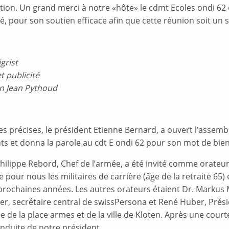
ion. Un grand merci à notre «hôte» le cdmt Ecoles ondi 62 et
é, pour son soutien efficace afin que cette réunion soit un 
igrist
 publicité
n Jean Pythoud
s précises, le président Etienne Bernard, a ouvert l’assemblée
nts et donna la parole au cdt E ondi 62 pour son mot de bie
hilippe Rebord, Chef de l’armée, a été invité comme orateur 
 pour nous les militaires de carrière (âge de la retraite 6
prochaines années. Les autres orateurs étaient Dr. Markus 
er, secrétaire central de swissPersona et René Huber, Présid
ue de la place armes et de la ville de Kloten. Après une cou
onduite de notre président.