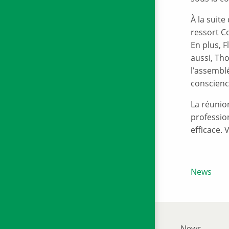
À la suit
ressort C
En plus, 
aussi, Th
l’assembl
conscienc
La réunion
professio
efficace.
News
News