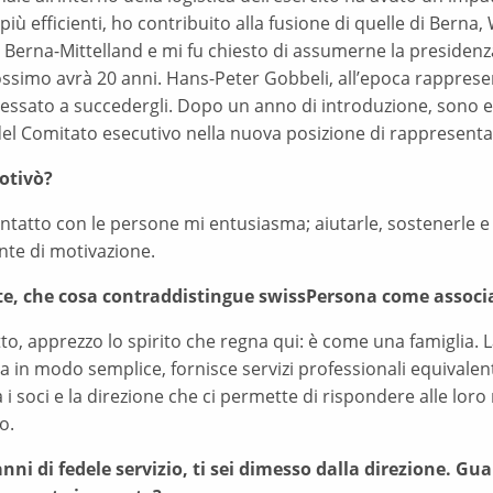
più efficienti, ho contribuito alla fusione di quelle di Bern
i Berna-Mittelland e mi fu chiesto di assumerne la presidenz
ossimo avrà 20 anni. Hans-Peter Gobbeli, all’epoca rapprese
ressato a succedergli. Dopo un anno di introduzione, sono e
del Comitato esecutivo nella nuova posizione di rappresenta
otivò?
ontatto con le persone mi entusiasma; aiutarle, sostenerle e
nte di motivazione.
e, che cosa contraddistingue swissPersona come associ
to, apprezzo lo spirito che regna qui: è come una famiglia. 
a in modo semplice, fornisce servizi professionali equivalenti
a i soci e la direzione che ci permette di rispondere alle lor
o.
nni di fedele servizio, ti sei dimesso dalla direzione. Gu