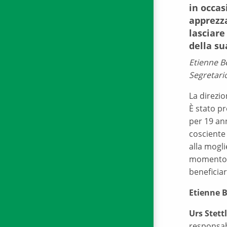
in occas
apprezz
lasciare
della su
Etienne B
Segretari
La direzio
È stato p
per 19 an
cosciente
alla mogl
momento al
beneficiar
Etienne B
Urs Stettl
responsab