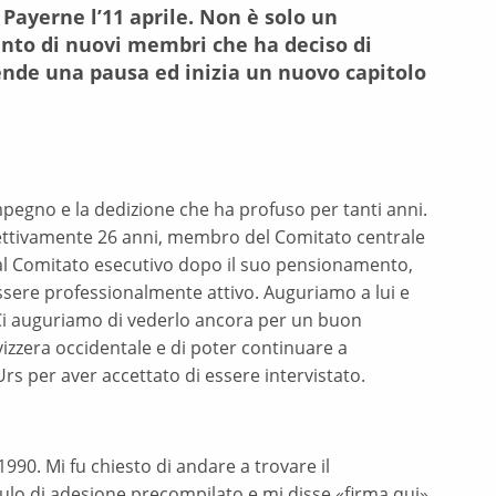
Payerne l’11 aprile. Non è solo un
nto di nuovi membri che ha deciso di
rende una pausa ed inizia un nuovo capitolo
impegno e la dedizione che ha profuso per tanti anni.
spettivamente 26 anni, membro del Comitato centrale
dal Comitato esecutivo dopo il suo pensionamento,
ssere professionalmente attivo. Auguriamo a lui e
. Ci auguriamo di vederlo ancora per un buon
vizzera occidentale e di poter continuare a
rs per aver accettato di essere intervistato.
990. Mi fu chiesto di andare a trovare il
ulo di adesione precompilato e mi disse «firma qui».