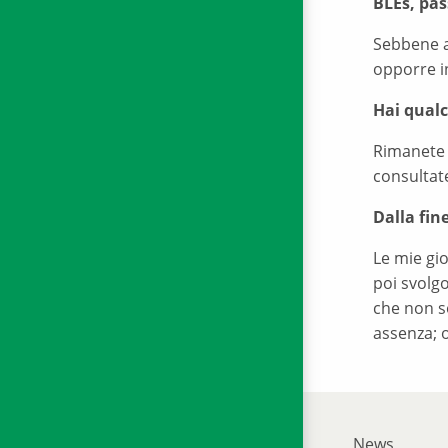
BLEs, pas
Sebbene a
opporre in
Hai qualc
Rimanete 
consultat
Dalla fin
Le mie gi
poi svolgo
che non so
assenza; o
News