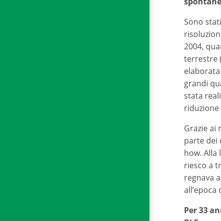
spontane
Sono stati
risoluzion
2004, quan
terrestre 
elaborata 
grandi qu
stata rea
riduzione 
Grazie ai 
parte dei 
how. Alla 
riesco a t
regnava al
all’epoca 
Per 33 an