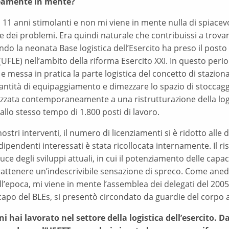
amente in mente?
 11 anni stimolanti e non mi viene in mente nulla di spiacev
e dei problemi. Era quindi naturale che contribuissi a trovare
do la neonata Base logistica dell’Esercito ha preso il posto d
(UFLE) nell’ambito della riforma Esercito XXI. In questo period
e messa in pratica la parte logistica del concetto di staziona
antità di equipaggiamento e dimezzare lo spazio di stoccagg
lizzata contemporaneamente a una ristrutturazione della log
allo stesso tempo di 1.800 posti di lavoro.
nostri interventi, il numero di licenziamenti si è ridotto all
dipendenti interessati è stata ricollocata internamente. Il 
luce degli sviluppi attuali, in cui il potenziamento delle capac
rattenere un’indescrivibile sensazione di spreco. Come aned
l’epoca, mi viene in mente l’assemblea dei delegati del 2005
capo del BLEs, si presentò circondato da guardie del corpo 
ni hai lavorato nel settore della logistica dell’esercito. 