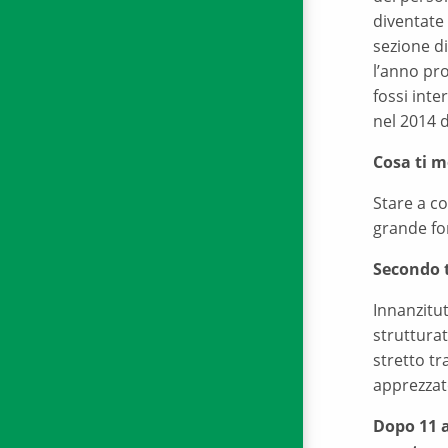
diventate 
sezione d
l’anno pr
fossi inte
nel 2014 
Cosa ti m
Stare a c
grande fo
Secondo t
Innanzitut
strutturat
stretto tr
apprezzat
Dopo 11 a