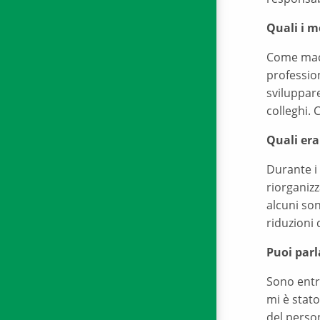
Quali i m
Come mace
profession
sviluppare
colleghi. 
Quali era
Durante i 
riorganizz
alcuni sono
riduzioni 
Puoi parl
Sono entra
mi è stato
del person