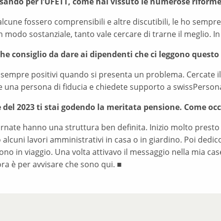
sando per l’UFETT, come hai vissuto le numerose riform
lcune fossero comprensibili e altre discutibili, le ho sempr
 modo sostanziale, tanto vale cercare di trarne il meglio. In
he consiglio da dare ai dipendenti che ci leggono questo 
sempre positivi quando si presenta un problema. Cercate il 
e una persona di fiducia e chiedete supporto a swissPersona
e del 2023 ti stai godendo la meritata pensione. Come occ
ornate hanno una struttura ben definita. Inizio molto presto
 alcuni lavori amministrativi in casa o in giardino. Poi dedi
no in viaggio. Una volta attivavo il messaggio nella mia casel
ra è per avvisare che sono qui. ■