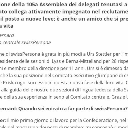
ione della 105a Assemblea dei delegati tenutasi a 
ato collega attivamente impegnato nel reclutame
 il posto a nuove leve; è anche un amico che si p
a vita
ernard
o centrale swissPersona
ne di swissPersona è grata in più modi a Urs Stettler per l’
residente delle sezioni di Lyss e Berna-Mittelland per 28 ri
ni e membro della direzione per 11 anni. Urs si è dimesso 
 che la sua posizione nel Comitato esecutivo gli impone di e
ie Priska ogni successo in questa nuova fase della loro vita
la guida delle nostre due sezioni di lingua tedesca della S
e della sua esperienza in seno al Comitato centrale. Grazie U
ernard: Quando sei entrato a far parte di swissPersona?
er:
Il mio primo giorno di lavoro per la Confederazione, nel 1
ile del magazzino dei pezzi di ricambio; mi consegnò il mod