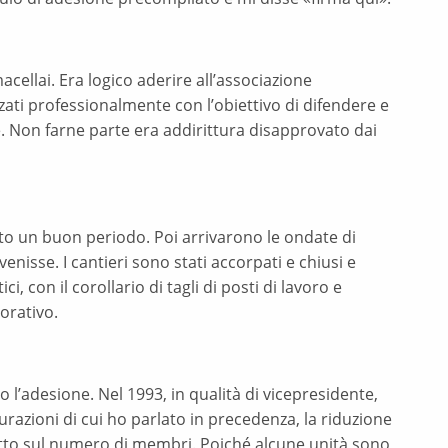
ellai. Era logico aderire all’associazione
zati professionalmente con l’obiettivo di difendere e
e. Non farne parte era addirittura disapprovato dai
tato un buon periodo. Poi arrivarono le ondate di
nisse. I cantieri sono stati accorpati e chiusi e
ici, con il corollario di tagli di posti di lavoro e
vorativo.
 l’adesione. Nel 1993, in qualità di vicepresidente,
urazioni di cui ho parlato in precedenza, la riduzione
mpatto sul numero di membri. Poiché alcune unità sono