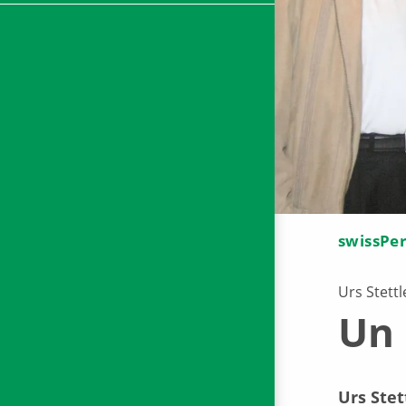
swissPe
Urs Stettl
Un 
Urs Stet