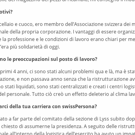
otivi?
llaio e cuoco, ero membro dell’Associazione svizzera dei mac
ale della propria corporazione. I vantaggi di essere organiz
 la professione e le condizioni di lavoro erano chiari per m
C’era più solidarietà di oggi.
no le preoccupazioni sul posto di lavoro?
primi 4 anni, ci sono stati alcuni problemi qua e là, ma è s
azione, e non passava anno senza che la ristrutturazione avve
 stati liquidati, sono stati centralizzati e creati i centri logist
del personale. Tutto ciò creò un effetto deleterio al clima la
arci della tua carriera con swissPersona?
to a far parte del comitato della sezione di Lyss subito dopo
 chiesto di assumerne la presidenza. A seguito delle ristrutt
ale all’interno della logistica dell’esercito ha avuto un i