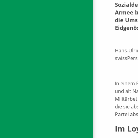
Soziald
Armee b
die Ums
Eidgenö
Hans-Ulri
swissPers
In einem 
und alt N
Militärbe
die sie a
Partei abs
Im Loy