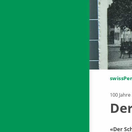
swissPe
100 Jahre
Der
«Der Sch