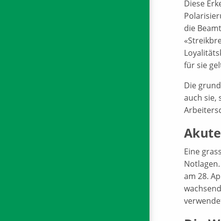
Diese Erk
Polarisie
die Beamt
«Streikbr
Loyalität
für sie g
Die grund
auch sie,
Arbeiters
Akute
Eine gras
Notlagen.
am 28. Ap
wachsende
verwendet