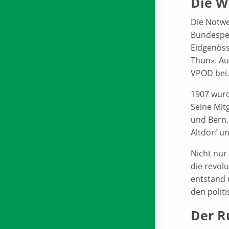
Die W
Die Notwe
Bundesper
Eidgenöss
Thun». Au
VPOD bei.
1907 wurd
Seine Mit
und Bern.
Altdorf un
Nicht nur
die revol
entstand 
den polit
Der R