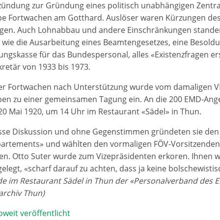
alzündung zur Gründung eines politisch unabhängigen Zentr
e Fortwachen am Gotthard. Auslöser waren Kürzungen des
gen. Auch Lohnabbau und andere Einschränkungen standen 
wie die Ausarbeitung eines Beamtengesetzes, eine Besoldu
ungskasse für das Bundespersonal, alles «Existenzfragen e
kretär von 1933 bis 1973.
er Fortwachen nach Unterstützung wurde vom damaligen VEM
en zu einer gemeinsamen Tagung ein. An die 200 EMD-Angeh
20 Mai 1920, um 14 Uhr im Restaurant «Sädel» in Thun.
se Diskussion und ohne Gegenstimmen gründeten sie den
partements» und wählten den vormaligen FÖV-Vorsitzenden 
en. Otto Suter wurde zum Vizepräsidenten erkoren. Ihnen 
gelegt, «scharf darauf zu achten, dass ja keine bolschewis
e im Restaurant Sädel in Thun der «Personalverband des E
tarchiv Thun)
oweit veröffentlicht