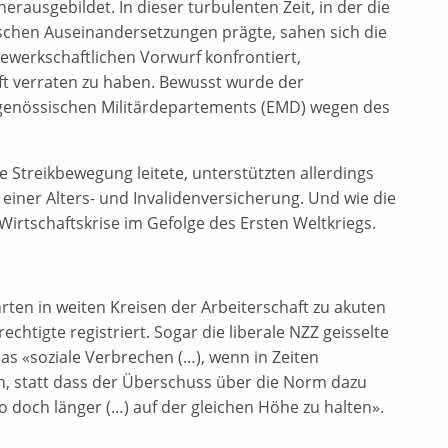
rausgebildet. In dieser turbulenten Zeit, in der die
ischen Auseinandersetzungen prägte, sahen sich die
gewerkschaftlichen Vorwurf konfrontiert,
ft verraten zu haben. Bewusst wurde der
idgenössischen Militärdepartements (EMD) wegen des
Streikbewegung leitete, unterstützten allerdings
einer Alters- und Invalidenversicherung. Und wie die
irtschaftskrise im Gefolge des Ersten Weltkriegs.
ten in weiten Kreisen der Arbeiterschaft zu akuten
tigte registriert. Sogar die liberale NZZ geisselte
das «soziale Verbrechen (…), wenn in Zeiten
, statt dass der Überschuss über die Norm dazu
 doch länger (…) auf der gleichen Höhe zu halten».