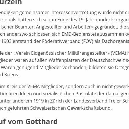
urzeln
ndigkeit gemeinsamer Interessenvertretung wurde nicht ers
sonals hatten sich schon Ende des 19. Jahrhunderts organi
ischer Beamter, Angestellter und Arbeiter» gegründet, die
ch anderswo schlossen sich EMD-Bedienstete zusammen od
 1903 entstand der Föderativverband (FÖV) als Dachorgani
e der «Verein Eidgenössischer Militärangestellter» (VEMA) 
glieder waren auf allen Waffenplätzen der Deutschschweiz s
 Waren genügend Mitglieder vorhanden, bildeten sie Ortsg
d Kriens.
 im Kreis der VEMA-Mitglieder, sondern auch in nicht gewerk
utionären Ideen und sozialistischen Postulate der damaligen
unter anderem 1919 in Zürich der Landesverband Freier Sch
isch geführten Schweizerischen Gewerkschaftsbund.
uf vom Gotthard