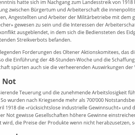
enntnis hatte sich im Nachgang zum Landesstreik von 1918 he
rung zwischen Bürgertum und Arbeiterschaft die innenpolit
en, Angestellten und Arbeiter der Militärbetriebe mit dem 
echer» gewesen zu sein und die Interessen der Arbeiterscha
skonflikt ausgeblendet, in dem sich die Bediensteten des E
eltenden Streikverbots befanden.
legenden Forderungen des Oltener Aktionskomitees, das die 
 so die Einführung der 48-Stunden-Woche und die Schaffung 
chaft spürten auch sie die verheerenden Auswirkungen der W
 Not
sierende Teuerung und die zunehmende Arbeitslosigkeit führ
 So wurden nach Kriegsende mehr als 700‘000 Notstandsberech
ril 1918 die «rücksichtslose industrielle Gewinnsucht» und 
r Not gewisse Gesellschaften höhere Gewinne einstreichen
 wird, die Preise der Produkte wenn nicht herabzusetzen, so