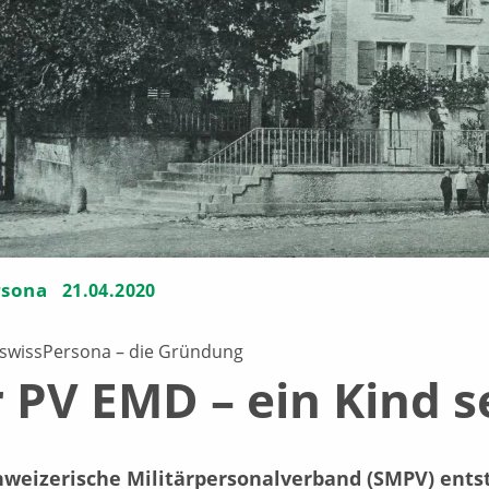
rsona
21.04.2020
 swissPersona – die Gründung
 PV EMD – ein Kind s
weizerische Militärpersonalverband (SMPV) entstan