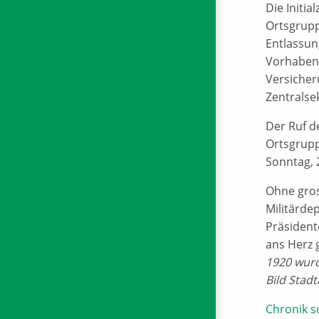
Die Initi
Ortsgrupp
Entlassun
Vorhaben 
Versicher
Zentralse
Der Ruf d
Ortsgrupp
Sonntag, 
Ohne gros
Militärde
Präsident
ans Herz 
1920 wurd
Bild Stad
Chronik s