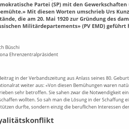
emokratische Partei (SP) mit den Gewerkschaften
emühte.» Mit diesen Worten umschrieb Urs Kunz, 
tände, die am 20. Mai 1920 zur Gründung des dam
ssischen Militärdepartements» (PV EMD) geführt 
ch Büschi
ona Ehrenzentralpräsident
Beitrag in der Verbandszeitung aus Anlass seines 80. Gebur
ationalrat weiter aus: «Von diesen Bemühungen waren natür
trieben sehr betroffen. Sie sahen zwar die Notwendigkeit ein
bschaffen wollten. So sah man die Lösung in der Schaffung ei
tützen durfte, sondern einzig die beruflichen Interessen der
alitätskonflikt