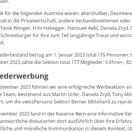
sein.
e für die folgenden Austritte waren: altershalber, Desinter
el in die Privatwirtschaft, andere Verbandssektionen oder
 Yanik Winiger, Fritz Habegger, Hansueli Aebi, Daniela Zryd
Schneeberger für ihre zum Teil langjährige Treue und wünsch
it.
iederbestand betrug am 1. Januar 2023 total 175 Personen: 6
er 2023 zähle die Sektion total 177 Mitglieder: 5 Ehren-, 82
iederwerbung
ptember 2023 führten wir eine erfolgreiche Werbeaktion an
e Team, bestehend aus Martin Urfer, Daniela Zryd, Tony M
rt, um die swissPersona Sektion Berner Mittelland zu repräs
vember 2023 fand in der Kaserne Bern eine informative Ver
ntwortliche diskutierten dort ausführlich über ihre Erfahr
iftliche und mündliche Kommunikation in diesem Kontext. Un