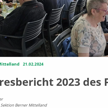
ittelland
21.02.2024
resbericht 2023 des 
er
 Sektion Berner Mittelland