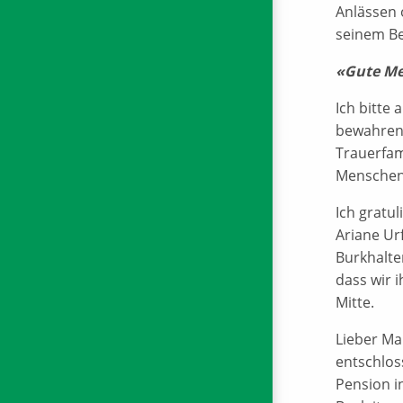
Anlässen 
seinem Be
«Gute Me
Ich bitte
bewahren 
Trauerfam
Menschen,
Ich gratu
Ariane Urf
Burkhalte
dass wir 
Mitte.
Lieber Ma
entschlos
Pension i