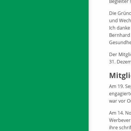
Begleiter 
Die Gründ
und Wechs
Ich danke
Bernhard 
Gesundhe
Der Mitgl
31. Dezemb
Mitgl
Am 19. Se
engagiert
war vor O
Am 14. No
Werbevera
ihre schr