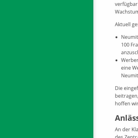
verfügbar
Wachstum 
Aktuell ge
Neumit
100 Fra
anzusch
Werbend
eine W
Neumit
Die einge
beitragen,
hoffen wi
Anläs
An der Kl
des Zentr