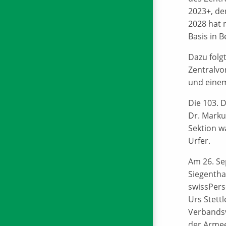
2023+, de
2028 hat 
Basis in B
Dazu folg
Zentralvo
und einem
Die 103. 
Dr. Marku
Sektion w
Urfer.
Am 26. Se
Siegentha
swissPers
Urs Stett
Verbandsv
der Armee