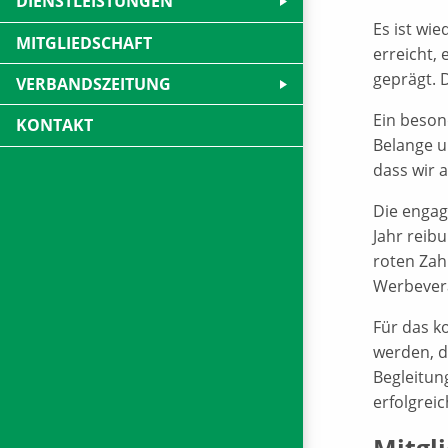
DIENSTLEISTUNGEN
Es ist wi
MITGLIEDSCHAFT
erreicht,
geprägt. 
VERBANDSZEITUNG
Ein beson
KONTAKT
Belange u
dass wir 
Die engag
Jahr reibu
roten Zah
Werbevera
Für das k
werden, d
Begleitun
erfolgrei