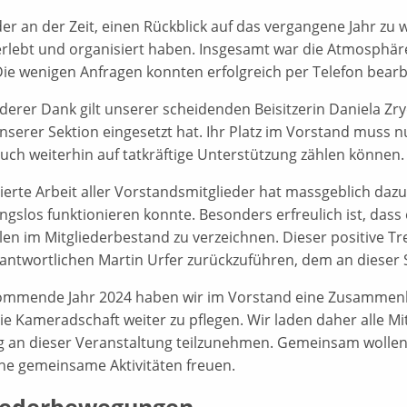
eder an der Zeit, einen Rückblick auf das vergangene Jahr zu
 erlebt und organisiert haben. Insgesamt war die Atmosphä
Die wenigen Anfragen konnten erfolgreich per Telefon bearb
derer Dank gilt unserer scheidenden Beisitzerin Daniela Zry
nserer Sektion eingesetzt hat. Ihr Platz im Vorstand muss n
auch weiterhin auf tatkräftige Unterstützung zählen können.
ierte Arbeit aller Vorstandsmitglieder hat massgeblich daz
ngslos funktionieren konnte. Besonders erfreulich ist, dass 
len im Mitgliederbestand zu verzeichnen. Dieser positive Tr
ntwortlichen Martin Urfer zurückzuführen, dem an dieser S
ommende Jahr 2024 haben wir im Vorstand eine Zusammenkun
ie Kameradschaft weiter zu pflegen. Wir laden daher alle Mit
g an dieser Veranstaltung teilzunehmen. Gemeinsam wollen 
che gemeinsame Aktivitäten freuen.