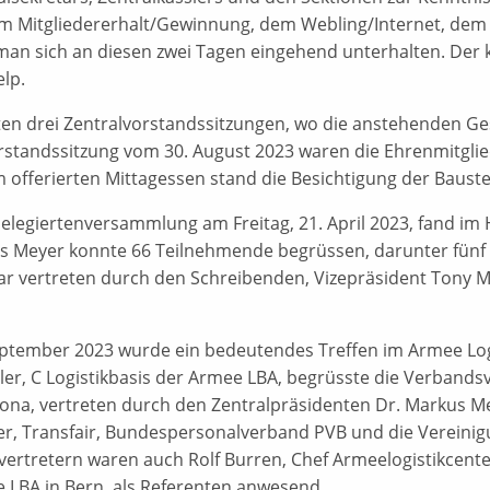
m Mitgliedererhalt/Gewinnung, dem Webling/Internet, dem
man sich an diesen zwei Tagen eingehend unterhalten. Der ku
elp.
ten drei Zentralvorstandssitzungen, wo die anstehenden Ge
rstandssitzung vom 30. August 2023 waren die Ehrenmitglie
 offerierten Mittagessen stand die Besichtigung der Baus
Delegiertenversammlung am Freitag, 21. April 2023, fand im H
s Meyer konnte 66 Teilnehmende begrüssen, darunter fünf 
ar vertreten durch den Schreibenden, Vizepräsident Tony 
ptember 2023 wurde ein bedeutendes Treffen im Armee Logi
ler, C Logistikbasis der Armee LBA, begrüsste die Verband
ona, vertreten durch den Zentralpräsidenten Dr. Markus Me
ler, Transfair, Bundespersonalverband PVB und die Vereini
ertretern waren auch Rolf Burren, Chef Armeelogistikcenter
 LBA in Bern, als Referenten anwesend.