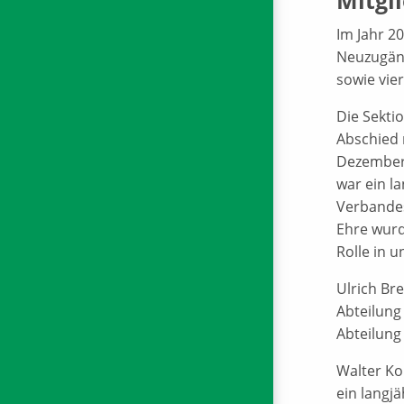
Mitgl
Im Jahr 2
Neuzugäng
sowie vie
Die Sekti
Abschied 
Dezember 
war ein l
Verbandes
Ehre wurd
Rolle in 
Ulrich Br
Abteilung
Abteilung 
Walter Ko
ein langj