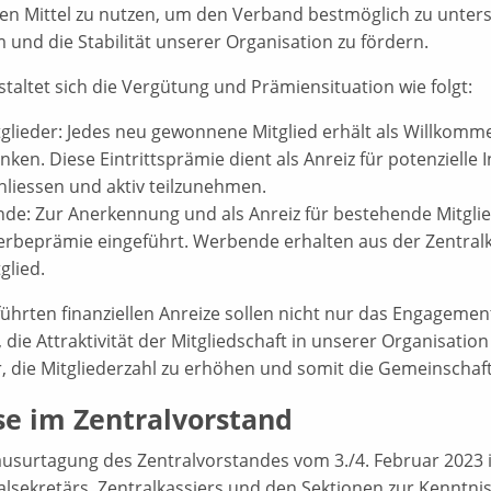
en Mittel zu nutzen, um den Verband bestmöglich zu unterst
und die Stabilität unserer Organisation zu fördern.
staltet sich die Vergütung und Prämiensituation wie folgt:
glieder: Jedes neu gewonnene Mitglied erhält als Willkomm
nken. Diese Eintrittsprämie dient als Anreiz für potenzielle
liessen und aktiv teilzunehmen.
e: Zur Anerkennung und als Anreiz für bestehende Mitglied
erbeprämie eingeführt. Werbende erhalten aus der Zentral
glied.
führten finanziellen Anreize sollen nicht nur das Engagem
 die Attraktivität der Mitgliedschaft in unserer Organisatio
r, die Mitgliederzahl zu erhöhen und somit die Gemeinschaft
se im Zentralvorstand
ausurtagung des Zentralvorstandes vom 3./4. Februar 2023 
alsekretärs, Zentralkassiers und den Sektionen zur Kennt