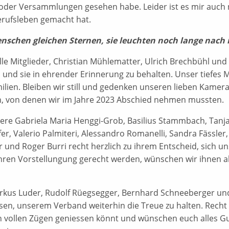
oder Versammlungen gesehen habe. Leider ist es mir auch n
rufsleben gemacht hat.
nschen gleichen Sternen, sie leuchten noch lange nach 
 alle Mitglieder, Christian Mühlematter, Ulrich Brechbühl 
und sie in ehrender Erinnerung zu behalten. Unser tiefes 
ilien. Bleiben wir still und gedenken unseren lieben Kame
 von denen wir im Jahre 2023 Abschied nehmen mussten.
liere Gabriela Maria Henggi-Grob, Basilius Stammbach, Tanj
er, Valerio Palmiteri, Alessandro Romanelli, Sandra Fässler,
r und Roger Burri recht herzlich zu ihrem Entscheid, sich 
ihren Vorstellungung gerecht werden, wünschen wir ihnen a
rkus Luder, Rudolf Rüegsegger, Bernhard Schneeberger und
sen, unserem Verband weiterhin die Treue zu halten. Recht h
n vollen Zügen geniessen könnt und wünschen euch alles Gu