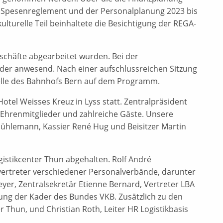
 Spesenreglement und der Personalplanung 2023 bis
lturelle Teil beinhaltete die Besichtigung der REGA-
schäfte abgearbeitet wurden. Bei der
der anwesend. Nach einer aufschlussreichen Sitzung
telle des Bahnhofs Bern auf dem Programm.
otel Weisses Kreuz in Lyss statt. Zentralpräsident
Ehrenmitglieder und zahlreiche Gäste. Unsere
Mühlemann, Kassier René Hug und Beisitzer Martin
stikcenter Thun abgehalten. Rolf André
svertreter verschiedener Personalverbände, darunter
yer, Zentralsekretär Etienne Bernard, Vertreter LBA
gung der Kader des Bundes VKB. Zusätzlich zu den
 Thun, und Christian Roth, Leiter HR Logistikbasis