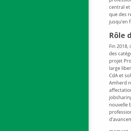
central e
que des r
jusqu’en f
Rôle d
Fin 2018, 
des catégo
projet Pro
large libe
CdA et so
Amherd nou
affectatio
jobsharin
nouvelle b
professio
d’avancem