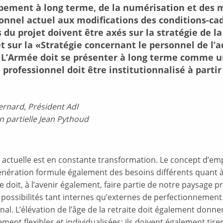
ement à long terme, de la numérisation et des mod
onnel actuel aux modifications des conditions-ca
s du projet doivent être axés sur la stratégie de l
t sur la «Stratégie concernant le personnel de l’
. L’Armée doit se présenter à long terme comme 
l professionnel doit être institutionnalisé à parti
ernard, Président AdI
n partielle Jean Pythoud
é actuelle est en constante transformation. Le concept d’em
nération formule également des besoins différents quant à s
e doit, à l’avenir également, faire partie de notre paysage p
 possibilités tant internes qu’externes de perfectionnement
nal. L’élévation de l’âge de la retraite doit également donne
ent flexibles et individualisées; ils doivent également tire