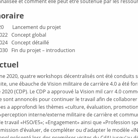
onnalisée et comment elle peut être soutenue par les ressou
horaire
20 Lancement du projet
2022 Concept global
2024 Concept détaillé
030 Fin du projet – introduction
ctuel
e 2020, quatre workshops décentralisés ont été conduits su
ite, une ébauche de Vision militaire de carrière 4.0 a été f
2020 (CDP). Le CDP a approuvé la Vision mil carr 4.0 comme 
se sont annoncés pour continuer le travail afin de collabor
es a approfondi les thèmes «culture, évaluation, promotion»
 «perception interne/externe militaire de carrière et commu
e travail «HSO/E5»; «Engagement» ainsi que «Profession spéci
a mission d’évaluer, de compléter ou d’adapter le modèle «I
nnel présenté lors des premières visites du CdA) jusqu’au dé