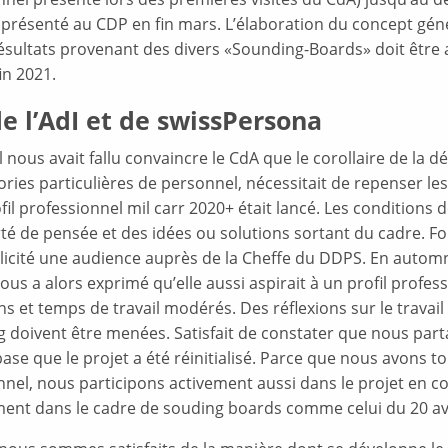
t présenté au CDP en fin mars. L’élaboration du concept géné
ésultats provenant des divers «Sounding-Boards» doit être a
in 2021.
e l’AdI et de swissPersona
il nous avait fallu convaincre le CdA que le corollaire de la dé
ries particulières de personnel, nécessitait de repenser les 
fil professionnel mil carr 2020+ était lancé. Les conditions 
rté de pensée et des idées ou solutions sortant du cadre. F
llicité une audience auprès de la Cheffe du DDPS. En autom
s a alors exprimé qu’elle aussi aspirait à un profil profes
ns et temps de travail modérés. Des réflexions sur le travail 
g doivent être menées. Satisfait de constater que nous part
ase que le projet a été réinitialisé. Parce que nous avons 
nnel, nous participons activement aussi dans le projet en 
ent dans le cadre de souding boards comme celui du 20 avri