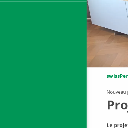
swissPe
Nouveau p
Pro
Le proje