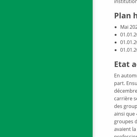
instituti
Plan 
Mai 20
01.01.
01.01.
01.01.2
Etat a
En automn
part. Ensu
décembre 
carrière 
des group
ainsi que
groupes d
avaient l
professio