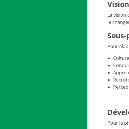
Vision
La vision 
le changem
Sous-
Pour élabo
Culture
Conduit
Apprent
Recrute
Percept
Dével
Pour la ph