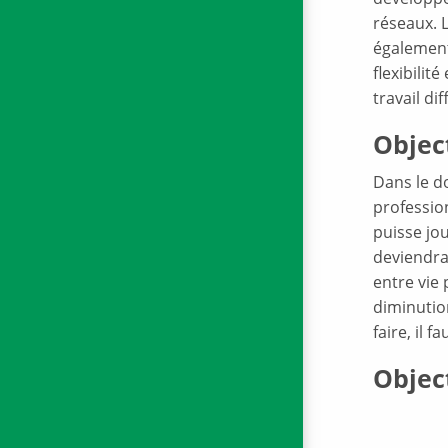
réseaux. 
également 
flexibili
travail di
Object
Dans le do
profession
puisse jou
deviendra 
entre vie 
diminution
faire, il 
Objec