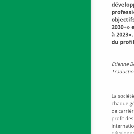
développ
professi
objectif
2030+» e
à 2023»
du profi
Etienne B
Traductio
La sociét
chaque gé
de carrièr
profit des
internatio
développem