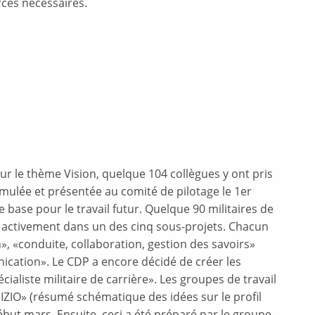
rces nécessaires.
r le thème Vision, quelque 104 collègues y ont pris
ormulée et présentée au comité de pilotage le 1er
base pour le travail futur. Quelque 90 militaires de
er activement dans un des cinq sous-projets. Chacun
, «conduite, collaboration, gestion des savoirs»
nication». Le CDP a encore décidé de créer les
aliste militaire de carrière». Les groupes de travail
NIZIO» (résumé schématique des idées sur le profil
but mars. Ensuite, ceci a été préparé par le groupe